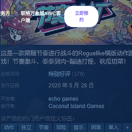
服务方
联络万象城AWC客
立即预
约
向
户端