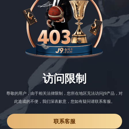
访问限制
尊敬的用户，由于相关法律限制，您所在地区无法访问J9产品，对
此造成的不便，我们深表歉意，您如有疑问请联系客服。
联系客服