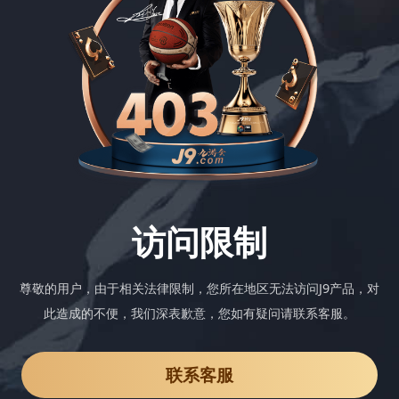
访问限制
尊敬的用户，由于相关法律限制，您所在地区无法访问J9产品，对
此造成的不便，我们深表歉意，您如有疑问请联系客服。
联系客服